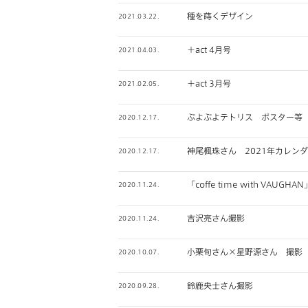
種を蒔くデザイン
2021.03.22.
＋act 4月号
2021.04.03.
＋act 3月号
2021.02.05.
ぷよぷよテトリス ポスター等
2020.12.17.
神尾楓珠さん 2021年カレン
2020.12.17.
「coffe time with VAU
2020.11.24.
吉沢亮さん撮影
2020.11.24.
小栗旬さん×星野源さん 撮影
2020.10.07.
鈴鹿央士さん撮影
2020.09.28.