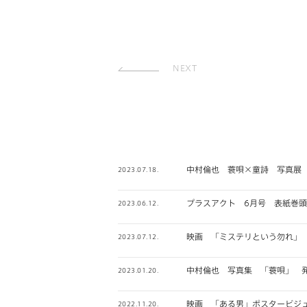
NEXT
中村倫也 蓑唄×童詩 写真展
2023.07.18.
プラスアクト 6月号 表紙巻頭
2023.06.12.
映画 「ミステリという勿れ」
2023.07.12.
中村倫也 写真集 「蓑唄」 
2023.01.20.
映画 「ある男」ポスタービジ
2022.11.20.