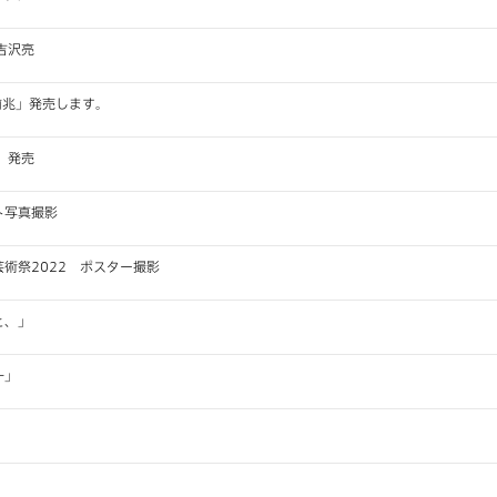
吉沢亮
前兆」発売します。
」発売
ト写真撮影
術祭2022 ポスター撮影
と、」
一」