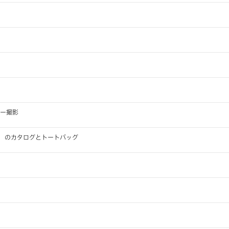
ダー撮影
GHAN」 のカタログとトートバッグ