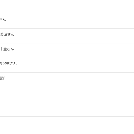
さん
辺美波さん
田中圭さん
吉沢亮さん
撮影