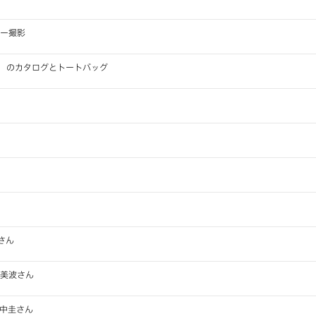
ダー撮影
GHAN」 のカタログとトートバッグ
さん
辺美波さん
田中圭さん