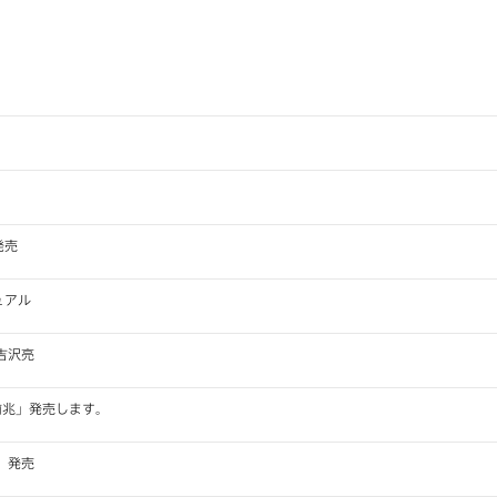
発売
ュアル
吉沢亮
前兆」発売します。
」発売