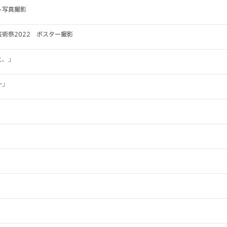
ト写真撮影
術祭2022 ポスター撮影
と、」
一」