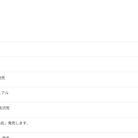
発売
ュアル
吉沢亮
前兆」発売します。
」発売