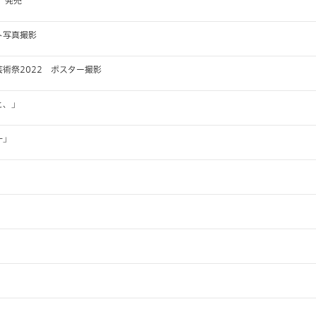
ト写真撮影
術祭2022 ポスター撮影
と、」
一」