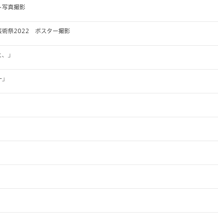
ト写真撮影
術祭2022 ポスター撮影
と、」
一」