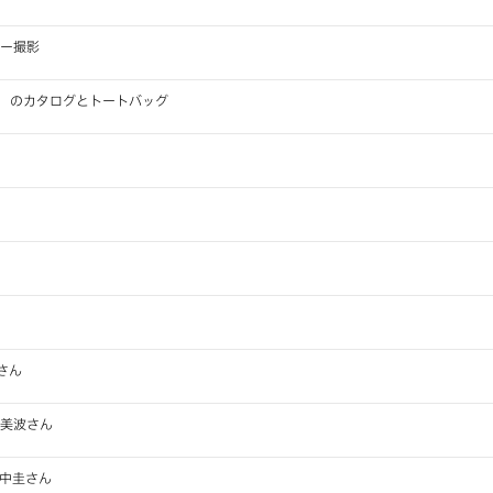
ダー撮影
GHAN」 のカタログとトートバッグ
さん
辺美波さん
田中圭さん