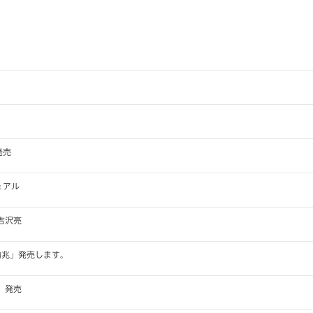
発売
ュアル
吉沢亮
前兆」発売します。
」発売